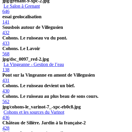
jpg/grenant-9-xpc-2.jpg
Le Salon à Grenant
646
essai geolocalisation
141
Sousbois autour de Villegusien
432
Cohons. Le ruisseau vu du pont.
433
Cohons. Le Lavoir
568
jpg/dsc_0097_red-2.jpg
La Vingeanne - Gestion de l’eau
138
Pont sur la Vingeanne en amont de Villegusien
431
Cohons. Le ruisseau devient un bief.
430
Cohons. Le ruisseau au plus beau de sons cours.
562
jpg/cohons-le_varinot-7_-xpc-eb0c8.jpg
Cohons et les sources du Varinot
436
Château de Silière. Jardin à la française-2
428