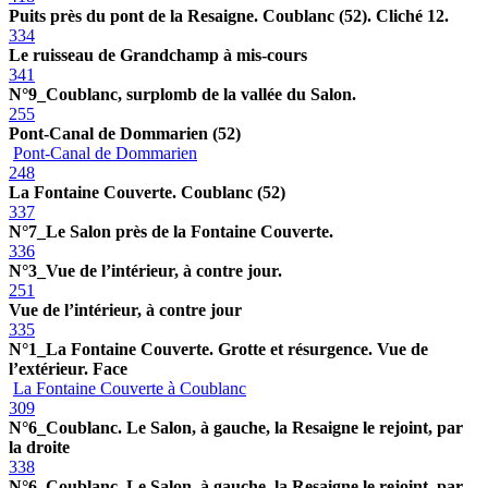
Puits près du pont de la Resaigne. Coublanc (52). Cliché 12.
334
Le ruisseau de Grandchamp à mis-cours
341
N°9_Coublanc, surplomb de la vallée du Salon.
255
Pont-Canal de Dommarien (52)
Pont-Canal de Dommarien
248
La Fontaine Couverte. Coublanc (52)
337
N°7_Le Salon près de la Fontaine Couverte.
336
N°3_Vue de l’intérieur, à contre jour.
251
Vue de l’intérieur, à contre jour
335
N°1_La Fontaine Couverte. Grotte et résurgence. Vue de
l’extérieur. Face
La Fontaine Couverte à Coublanc
309
N°6_Coublanc. Le Salon, à gauche, la Resaigne le rejoint, par
la droite
338
N°6_Coublanc. Le Salon, à gauche, la Resaigne le rejoint, par