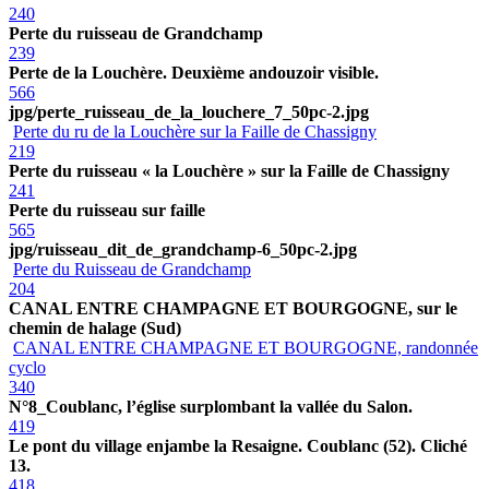
240
Perte du ruisseau de Grandchamp
239
Perte de la Louchère. Deuxième andouzoir visible.
566
jpg/perte_ruisseau_de_la_louchere_7_50pc-2.jpg
Perte du ru de la Louchère sur la Faille de Chassigny
219
Perte du ruisseau « la Louchère » sur la Faille de Chassigny
241
Perte du ruisseau sur faille
565
jpg/ruisseau_dit_de_grandchamp-6_50pc-2.jpg
Perte du Ruisseau de Grandchamp
204
CANAL ENTRE CHAMPAGNE ET BOURGOGNE, sur le
chemin de halage (Sud)
CANAL ENTRE CHAMPAGNE ET BOURGOGNE, randonnée
cyclo
340
N°8_Coublanc, l’église surplombant la vallée du Salon.
419
Le pont du village enjambe la Resaigne. Coublanc (52). Cliché
13.
418