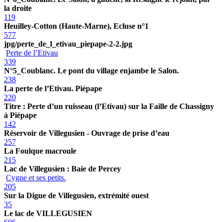
la droite
119
Heuilley-Cotton (Haute-Marne), Ecluse n°1
577
jpg/perte_de_l_etivau_piepape-2-2.jpg
Perte de l’Etivau
339
N°5_Coublanc. Le pont du village enjambe le Salon.
238
La perte de l’Etivau. Piépape
220
Titre : Perte d’un ruisseau (l’Etivau) sur la Faille de Chassigny
à Piépape
142
Réservoir de Villegusien - Ouvrage de prise d’eau
257
La Foulque macroule
215
Lac de Villegusien : Baie de Percey
Cygne et ses petits.
205
Sur la Digue de Villegusien, extrémité ouest
35
Le lac de VILLEGUSIEN