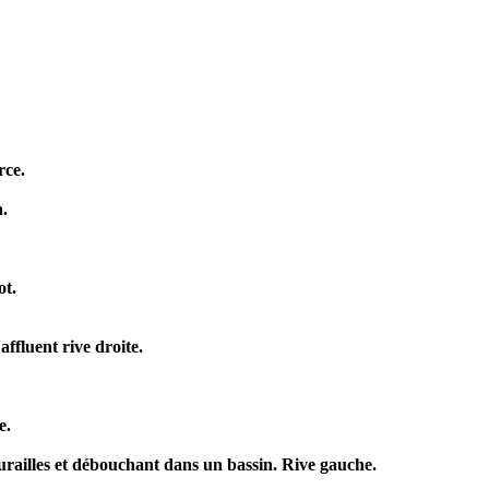
rce.
n.
ot.
ffluent rive droite.
e.
urailles et débouchant dans un bassin. Rive gauche.