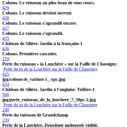
Cohons. Le ruisseau au plus beau de sons cours.
429
Cohons. Le ruisseau devient torrent.
428
Cohons. Le ruisseau s’agrandit encore.
427
Cohons. Le ruisseau s’agrandit.
435
Château de Silière. Jardin à la française-1
426
Cohons. Premières cascades.
219
Perte du ruisseau « la Louchère » sur la Faille de Chassigny
Perte du ru de la Louchère sur la Faille de Chassigny
425
jpg/cohons-le_varinot-1_-xpc.jpg
434
Château de Silière. Jardin à l’anglaise. Tufière-1
566
jpg/perte_ruisseau_de_la_louchere_7_50pc-2.jpg
Perte du ru de la Louchère sur la Faille de Chassigny
240
Perte du ruisseau de Grandchamp
239
Perte de la Louchère. Deuxième andouzoir visible.