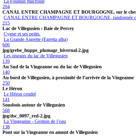
La Foulque macroule
204
CANAL ENTRE CHAMPAGNE ET BOURGOGNE, sur le chemin
CANAL ENTRE CHAMPAGNE ET BOURGOGNE, randonnée c
215
Lac de Villegusien : Baie de Percey
Cygne et ses petits.
La Grande Aigrette (Egretta alba)
606
jpg/grebe_huppe_plumage_hivernal-2.jpg
Les oiseaux du lac de Villegusien
139
Au Sud de la Vingeanne ou du lac de Villegusien
140
Au bord de Villegusien, à proximité de l’arrivée de la Vingeanne
250
Le Héron
Le Héron cendré
141
Sousbois autour de Villegusien
568
jpg/dsc_0097_red-2.jpg
La Vingeanne - Gestion de l’eau
138
Pont sur la Vingeanne en amont de Villegusien