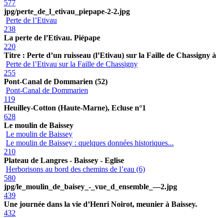
577
jpg/perte_de_l_etivau_piepape-2-2.jpg
Perte de l’Etivau
238
La perte de l’Etivau. Piépape
220
Titre : Perte d’un ruisseau (l’Etivau) sur la Faille de Chassigny 
Perte de l’Etivau sur la Faille de Chassigny
255
Pont-Canal de Dommarien (52)
Pont-Canal de Dommarien
119
Heuilley-Cotton (Haute-Marne), Ecluse n°1
628
Le moulin de Baissey
Le moulin de Baissey
Le moulin de Baissey : quelques données historiques...
210
Plateau de Langres - Baissey - Eglise
Herborisons au bord des chemins de l’eau (6)
580
jpg/le_moulin_de_baisey_-_vue_d_ensemble_—2.jpg
439
Une journée dans la vie d’Henri Noirot, meunier à Baissey.
432