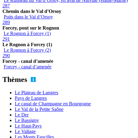
Le Ruisseau du Val d’Orsoy, en aval de Ninville (Haute-Marne)
287
Chemin dans le Val d’Orsoy
Puits dans le Val d’Orsoy
289
Forcey, pont sur le Rognon
Le Rognon à Forcey (1)
291
Le Rognon à Forcey (1)
Le Rognon à Forcey (2)
290
Forcey - canal d’amenée
Forcey - canal d’amenée
Thèmes
Le Plateau de Langres
Pays de Langres
Le canal de Champagne en Bourgogne
Le Val de la Petite Saône
Le Der
Le Bassigny
Le Haut-Pays
Le Vallage
Les Monts Faucilles