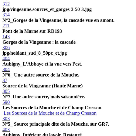
312
jpg/vingeanne.sources_et_gorges-3-50-3.jpg
314
N°2_Gorges de la Vingeanne, la cascade vue en amont.
211
Pont de la Marne sur RD193
143
Gorges de la Vingeanne : la cascade
306
jpg/noidant_sud_8_50pc_et.jpg
404
Aubigny_L’Abbaye et la vue vers l’est.
304
N°6_ Une autre source de la Mouche.
37
Source de la Vingeanne (Haute Marne)
305
N°7_Une autre source, mais saisonnière.
590
Les Sources de la Mouche et de Champ Cresson
Les Sources de la Mouche et de Champ Cresson
303
N°5_ Source principale dite de la Mouche. sur GR7.
403
Aubigny_Intérieur du lavoir. Restauré.