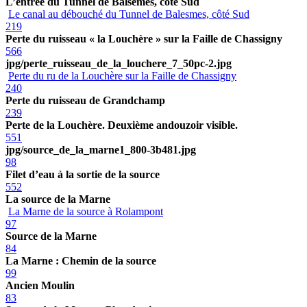
L’entrée du Tunnel de Balsemes, côté Sud
Le canal au débouché du Tunnel de Balesmes, côté Sud
219
Perte du ruisseau « la Louchère » sur la Faille de Chassigny
566
jpg/perte_ruisseau_de_la_louchere_7_50pc-2.jpg
Perte du ru de la Louchère sur la Faille de Chassigny
240
Perte du ruisseau de Grandchamp
239
Perte de la Louchère. Deuxième andouzoir visible.
551
jpg/source_de_la_marne1_800-3b481.jpg
98
Filet d’eau à la sortie de la source
552
La source de la Marne
La Marne de la source à Rolampont
97
Source de la Marne
84
La Marne : Chemin de la source
99
Ancien Moulin
83