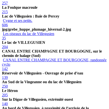
257
La Foulque macroule
215
Lac de Villegusien : Baie de Percey
Cygne et ses petits.
606
jpg/grebe_huppe_plumage_hivernal-2.jpg
Les oiseaux du lac de Villegusien
35
Le lac de VILLEGUSIEN
204
CANAL ENTRE CHAMPAGNE ET BOURGOGNE, sur le
chemin de halage (Sud)
CANAL ENTRE CHAMPAGNE ET BOURGOGNE, randonnée
cyclo
142
Réservoir de Villegusien - Ouvrage de prise d’eau
139
Au Sud de la Vingeanne ou du lac de Villegusien
250
Le Héron
205
Sur la Digue de Villegusien, extrémité ouest
140
Au bord de Villegusien, à proximité de l’arrivée de la