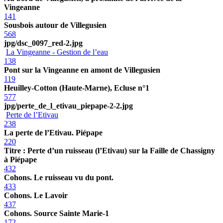
Vingeanne
141
Sousbois autour de Villegusien
568
jpg/dsc_0097_red-2.jpg
La Vingeanne - Gestion de l’eau
138
Pont sur la Vingeanne en amont de Villegusien
119
Heuilley-Cotton (Haute-Marne), Ecluse n°1
577
jpg/perte_de_l_etivau_piepape-2-2.jpg
Perte de l’Etivau
238
La perte de l’Etivau. Piépape
220
Titre : Perte d’un ruisseau (l’Etivau) sur la Faille de Chassigny
à Piépape
432
Cohons. Le ruisseau vu du pont.
433
Cohons. Le Lavoir
437
Cohons. Source Sainte Marie-1
172