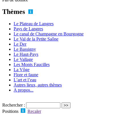
Thèmes
Le Plateau de Langres
Pays de Langres
Le canal de Champagne en Bourgogne
Le Val de la Petite Saône
Le Der
Le Bassigny
Le Haut-Pays
Le Vallage
Les Monts Faucilles
La Vôge
Flore et faune
L’art et l’eau
Autres lieux, autres thèmes
A propos...
Rechercher :
Positions
Recaler