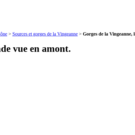
hône
>
Sources et gorges de la Vingeanne
>
Gorges de la Vingeanne, 
ade vue en amont.