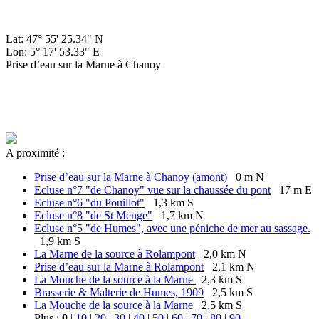
Lat: 47° 55' 25.34" N
Lon: 5° 17' 53.33" E
Prise d’eau sur la Marne à Chanoy
A proximité :
Prise d’eau sur la Marne à Chanoy (amont)
0 m N
Ecluse n°7 "de Chanoy" vue sur la chaussée du pont
17 m E
Ecluse n°6 "du Pouillot"
1,3 km S
Ecluse n°8 "de St Menge"
1,7 km N
Ecluse n°5 "de Humes", avec une péniche de mer au sassage.
1,9 km S
La Marne de la source à Rolampont
2,0 km N
Prise d’eau sur la Marne à Rolampont
2,1 km N
La Mouche de la source à la Marne
2,3 km S
Brasserie & Malterie de Humes, 1909
2,5 km S
La Mouche de la source à la Marne
2,5 km S
Plus :
0
|
10
|
20
|
30
|
40
|
50
|
60
|
70
|
80
|
90