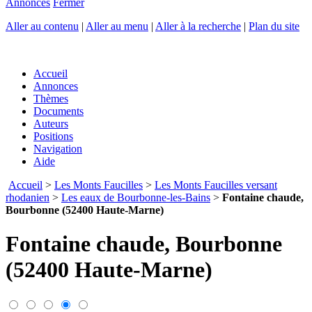
Annonces
Fermer
Aller au contenu
|
Aller au menu
|
Aller à la recherche
|
Plan du site
Accueil
Annonces
Thèmes
Documents
Auteurs
Positions
Navigation
Aide
Accueil
>
Les Monts Faucilles
>
Les Monts Faucilles versant
rhodanien
>
Les eaux de Bourbonne-les-Bains
>
Fontaine chaude,
Bourbonne (52400 Haute-Marne)
Fontaine chaude, Bourbonne
(52400 Haute-Marne)