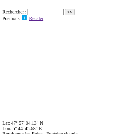
Rechercher :
Positions
Recaler
Lat: 47° 57' 04.13" N
Lon: 5° 44' 45.68" E
Bourbonne-les-Bains - Fontaine chaude