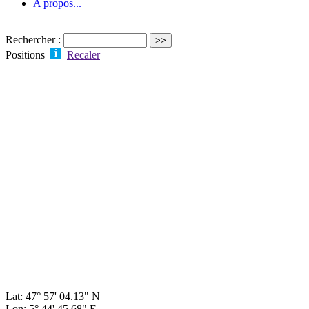
A propos...
Rechercher :
Positions
Recaler
Lat: 47° 57' 04.13" N
Lon: 5° 44' 45.68" E