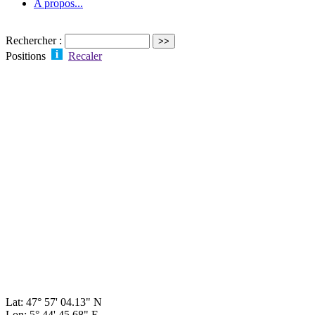
A propos...
Rechercher :
Positions
Recaler
Lat: 47° 57' 04.13" N
Lon: 5° 44' 45.68" E