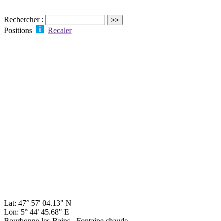
Rechercher :
Positions
Recaler
Lat: 47° 57' 04.13" N
Lon: 5° 44' 45.68" E
Bourbonne-les-Bains - Fontaine chaude