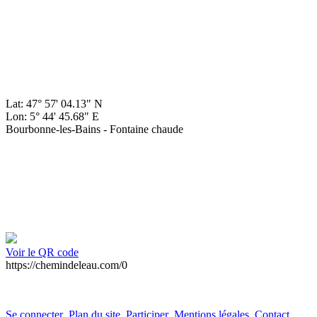
Lat: 47° 57' 04.13" N
Lon: 5° 44' 45.68" E
Bourbonne-les-Bains - Fontaine chaude
Voir le QR code
https://chemindeleau.com/0
Se connecter
Plan du site
Participer
Mentions légales
Contact