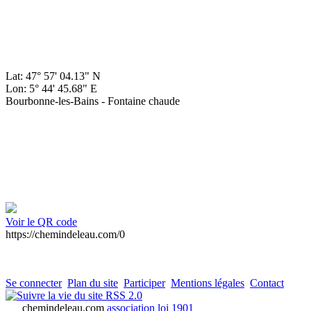
Lat: 47° 57' 04.13" N
Lon: 5° 44' 45.68" E
Bourbonne-les-Bains - Fontaine chaude
Voir le QR code
https://chemindeleau.com/0
Se connecter
Plan du site
Participer
Mentions légales
Contact
RSS 2.0
chemindeleau.com
association loi 1901