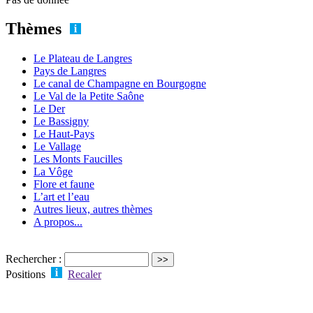
Thèmes
Le Plateau de Langres
Pays de Langres
Le canal de Champagne en Bourgogne
Le Val de la Petite Saône
Le Der
Le Bassigny
Le Haut-Pays
Le Vallage
Les Monts Faucilles
La Vôge
Flore et faune
L’art et l’eau
Autres lieux, autres thèmes
A propos...
Rechercher :
Positions
Recaler