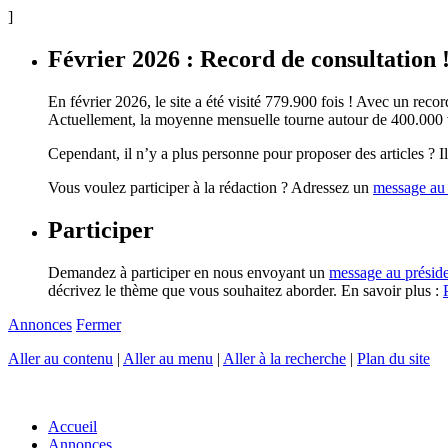
]
Février 2026 : Record de consultation 
En février 2026, le site a été visité 779.900 fois ! Avec un record
Actuellement, la moyenne mensuelle tourne autour de 400.000 vi
Cependant, il n’y a plus personne pour proposer des articles ? Il 
Vous voulez participer à la rédaction ? Adressez un
message au 
Participer
Demandez à participer en nous envoyant un
message au présid
décrivez le thème que vous souhaitez aborder. En savoir plus :
Annonces
Fermer
Aller au contenu
|
Aller au menu
|
Aller à la recherche
|
Plan du site
Accueil
Annonces