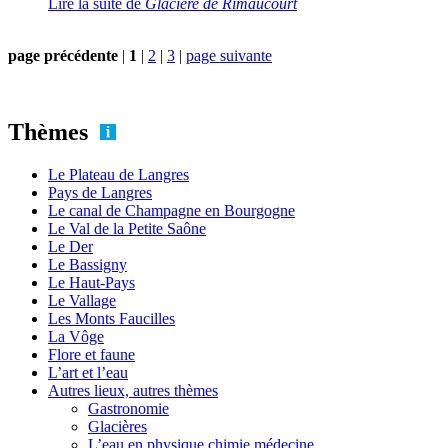
Lire la suite
de
Glacière de Rimaucourt
page précédente
|
1
|
2
|
3
|
page suivante
Thèmes
Le Plateau de Langres
Pays de Langres
Le canal de Champagne en Bourgogne
Le Val de la Petite Saône
Le Der
Le Bassigny
Le Haut-Pays
Le Vallage
Les Monts Faucilles
La Vôge
Flore et faune
L’art et l’eau
Autres lieux, autres thèmes
Gastronomie
Glacières
L’eau en physique chimie médecine