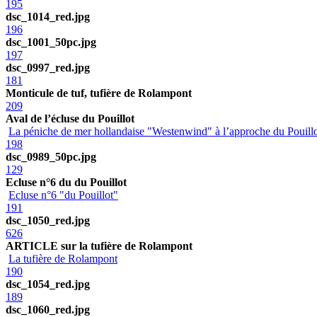
195
dsc_1014_red.jpg
196
dsc_1001_50pc.jpg
197
dsc_0997_red.jpg
181
Monticule de tuf, tufière de Rolampont
209
Aval de l’écluse du Pouillot
La péniche de mer hollandaise "Westenwind" à l’approche du Pouill
198
dsc_0989_50pc.jpg
129
Ecluse n°6 du du Pouillot
Ecluse n°6 "du Pouillot"
191
dsc_1050_red.jpg
626
ARTICLE sur la tufière de Rolampont
La tufière de Rolampont
190
dsc_1054_red.jpg
189
dsc_1060_red.jpg