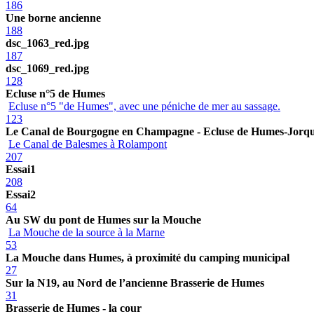
186
Une borne ancienne
188
dsc_1063_red.jpg
187
dsc_1069_red.jpg
128
Ecluse n°5 de Humes
Ecluse n°5 "de Humes", avec une péniche de mer au sassage.
123
Le Canal de Bourgogne en Champagne - Ecluse de Humes-Jorq
Le Canal de Balesmes à Rolampont
207
Essai1
208
Essai2
64
Au SW du pont de Humes sur la Mouche
La Mouche de la source à la Marne
53
La Mouche dans Humes, à proximité du camping municipal
27
Sur la N19, au Nord de l’ancienne Brasserie de Humes
31
Brasserie de Humes - la cour