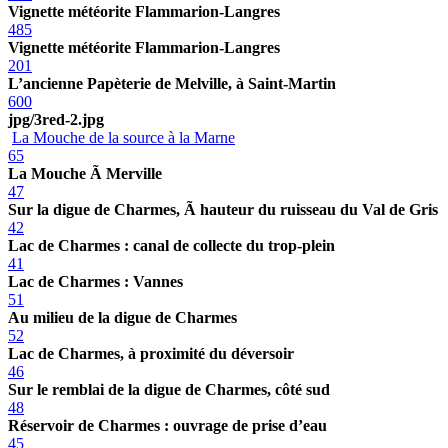
Vignette météorite Flammarion-Langres
485
Vignette météorite Flammarion-Langres
201
L’ancienne Papèterie de Melville, à Saint-Martin
600
jpg/3red-2.jpg
La Mouche de la source à la Marne
65
La Mouche Ã Merville
47
Sur la digue de Charmes, Ã hauteur du ruisseau du Val de Gris
42
Lac de Charmes : canal de collecte du trop-plein
41
Lac de Charmes : Vannes
51
Au milieu de la digue de Charmes
52
Lac de Charmes, à proximité du déversoir
46
Sur le remblai de la digue de Charmes, côté sud
48
Réservoir de Charmes : ouvrage de prise d’eau
45