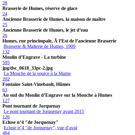
28
Brasserie de Humes, réserve de glace
24
Ancienne Brasserie de Humes, la maison de maître
25
Ancienne Brasserie de Humes, le jet d’eau
26
Humes, rue princimpale, Ã l’Est de l’ancienne Brasserie
Brasserie & Malterie de Humes, 1909
132
Moulin d’Engrave - La turbine
595
jpg/dsc_0618_33pc-2.jpg
La Mouche de la source à la Marne
202
Fontaine Saint-Vinebault, Hûmes
63
Au sud du Moulin d’Engrave sur la Mouche à Humes
127
Pont tournant de Jorquenay
Le pont tournant de Jorquenay avant 2015
126
Ecluse n°4 "de Jorquenay"
Ecluse n°4 "de Jorquenay", vue d’aval
484