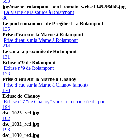
553
jpg/marne_rolampont_pont_romain_web-e1345-564b8.jpg
La Marne de la source à Rolampont
80
Le pont romain ou "de Prégibert" à Rolampont
135
Prise d’eau sur la Marne à Rolampont
Prise d’eau sur la Marne à Rolampont
214
Le canal à proximité de Rolampont
131
Ecluse n°9 de Rolampont
Ecluse n°9 de Rolampont
133
Prise d’eau sur la Marne à Chanoy
Prise d’eau sur la Marne à Chanoy (amont)
130
Ecluse de Chanoy
Ecluse n°7 "de Chanoy" vue sur la chaussée du pont
194
dsc_1023_red.jpg
192
dsc_1032_red.jpg
193
dsc_1030_red.jpg