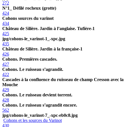
272
N°1_ Défilé rocheux (grotte)
424
Cohons sources du varinot
434
Château de Silière. Jardin à l’anglaise. Tufière-1
425
jpg/cohons-le_varinot-1_-xpc.jpg
435
Château de Silière. Jardin à la française-1
426
Cohons. Premières cascades.
427
Cohons. Le ruisseau s’agrandit.
422
Cascades à la confluence du ruisseau de champ Cresson avec la
Mouche
429
Cohons. Le ruisseau devient torrent.
428
Cohons. Le ruisseau s’agrandit encore.
562
jpg/cohons-le_varinot-7_-xpc-eb0c8.jpg
Cohons et les sources du Varinot
430