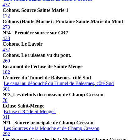
437
Cohons. Source Sainte Marie-1
172
Cohons (Haute-Marne) : Fontaine Sainte-Marie du Mont
273
N°4_ Première source sur GR7
433
Cohons. Le Lavoir
432
Cohons. Le ruisseau vu du pont.
260
En amont de l’écluse de Sainte Menge
182
L’entrée du Tunnel de Balsemes, côté Sud
Le canal au débouché du Tunnel de Balesmes, côté Sud
301
N°3_Les débuts du ruisseau de Champ Cresson.
78
Ecluse Saint-Menge
Ecluse n°8 "de St Menge"
311
N°1_ Source principale de Champ Cresson.
Les Sources de la Mouche et de Champ Cresson
292
Les Sources, Cascades de la Mouche et de Champ Cresson.