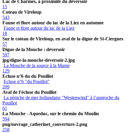
Lac de Charmes, à proximité du déversoir
15
Coteau de Vireloup
543
Faune et flore autour du lac de la Liez en automne
Faune et flore autour du lac de la Liez
18
Sur le coteau de Vireloup, en aval de la digue de St-Ciergues
57
Digue de la Mouche : déversoir
597
jpg/digue-la-mouche-deversoir-2.jpg
La Mouche de la source à la Marne
129
Ecluse n°6 du du Pouillot
Ecluse n°6 "du Pouillot"
209
Aval de l’écluse du Pouillot
La péniche de mer hollandaise "Westenwind" à l’approche du
Pouillot
61
La Mouche - Aqueduc, sur le chemin du Moulin
594
png/ouvrage_catherinet_couverture-2.png
258