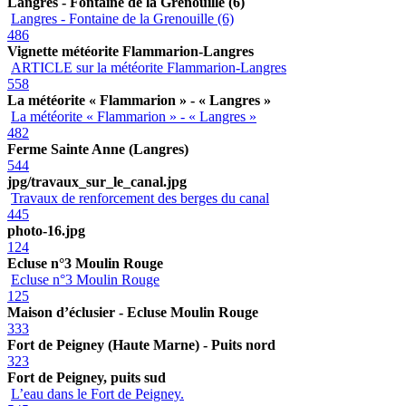
Langres - Fontaine de la Grenouille (6)
Langres - Fontaine de la Grenouille (6)
486
Vignette météorite Flammarion-Langres
ARTICLE sur la météorite Flammarion-Langres
558
La météorite « Flammarion » - « Langres »
La météorite « Flammarion » - « Langres »
482
Ferme Sainte Anne (Langres)
544
jpg/travaux_sur_le_canal.jpg
Travaux de renforcement des berges du canal
445
photo-16.jpg
124
Ecluse n°3 Moulin Rouge
Ecluse n°3 Moulin Rouge
125
Maison d’éclusier - Ecluse Moulin Rouge
333
Fort de Peigney (Haute Marne) - Puits nord
323
Fort de Peigney, puits sud
L’eau dans le Fort de Peigney.