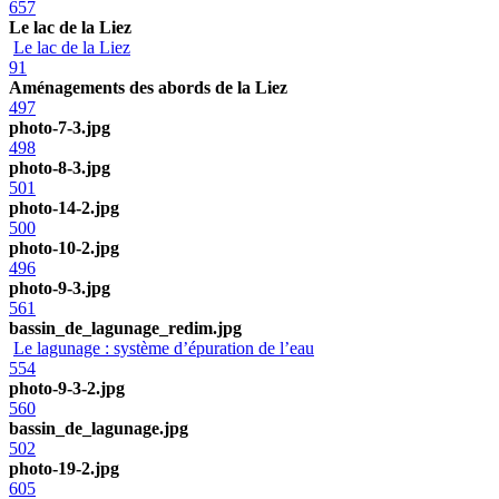
657
Le lac de la Liez
Le lac de la Liez
91
Aménagements des abords de la Liez
497
photo-7-3.jpg
498
photo-8-3.jpg
501
photo-14-2.jpg
500
photo-10-2.jpg
496
photo-9-3.jpg
561
bassin_de_lagunage_redim.jpg
Le lagunage : système d’épuration de l’eau
554
photo-9-3-2.jpg
560
bassin_de_lagunage.jpg
502
photo-19-2.jpg
605