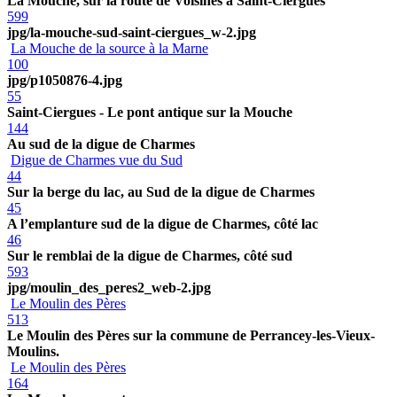
La Mouche, sur la route de Voisines à Saint-Ciergues
599
jpg/la-mouche-sud-saint-ciergues_w-2.jpg
La Mouche de la source à la Marne
100
jpg/p1050876-4.jpg
55
Saint-Ciergues - Le pont antique sur la Mouche
144
Au sud de la digue de Charmes
Digue de Charmes vue du Sud
44
Sur la berge du lac, au Sud de la digue de Charmes
45
A l’emplanture sud de la digue de Charmes, côté lac
46
Sur le remblai de la digue de Charmes, côté sud
593
jpg/moulin_des_peres2_web-2.jpg
Le Moulin des Pères
513
Le Moulin des Pères sur la commune de Perrancey-les-Vieux-
Moulins.
Le Moulin des Pères
164