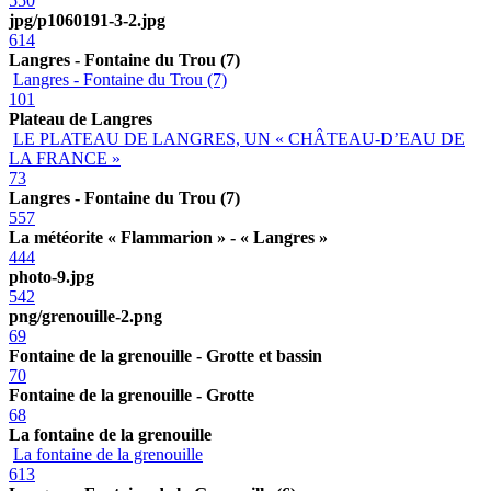
550
jpg/p1060191-3-2.jpg
614
Langres - Fontaine du Trou (7)
Langres - Fontaine du Trou (7)
101
Plateau de Langres
LE PLATEAU DE LANGRES, UN « CHÂTEAU-D’EAU DE
LA FRANCE »
73
Langres - Fontaine du Trou (7)
557
La météorite « Flammarion » - « Langres »
444
photo-9.jpg
542
png/grenouille-2.png
69
Fontaine de la grenouille - Grotte et bassin
70
Fontaine de la grenouille - Grotte
68
La fontaine de la grenouille
La fontaine de la grenouille
613