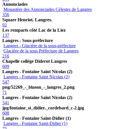
Annonciades
Monastère des Annonciades Célestes de Langres
356
Square Henriot. Langres.
92
Les remparts côté Lac de la Liez
137
Langres - Sous-préfecture
Langres - Glacière de la sous-préfecture
Glacière de la sous Préfecture de Langres
216
Chapelle collège Diderot Langres
609
Langres - Fontaine Saint Nicolas (2)
Langres - Fontaine Saint Nicolas (2)
547
png/52269_-_blason_-_langres_2.png
71
Langres - Fontaine Saint Nicolas (2)
541
jpg/fontaine_st_didier._cordebard_c-2.jpg
608
Langres - Fontaine Saint-Didier (1)
Langres - Fontaine Saint-Didier (1)
75