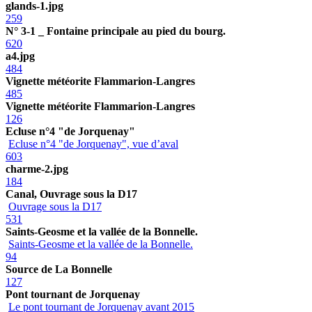
glands-1.jpg
259
N° 3-1 _ Fontaine principale au pied du bourg.
620
a4.jpg
484
Vignette météorite Flammarion-Langres
485
Vignette météorite Flammarion-Langres
126
Ecluse n°4 "de Jorquenay"
Ecluse n°4 "de Jorquenay", vue d’aval
603
charme-2.jpg
184
Canal, Ouvrage sous la D17
Ouvrage sous la D17
531
Saints-Geosme et la vallée de la Bonnelle.
Saints-Geosme et la vallée de la Bonnelle.
94
Source de La Bonnelle
127
Pont tournant de Jorquenay
Le pont tournant de Jorquenay avant 2015