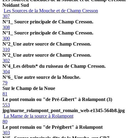
Noidant Sud
Les Sources de la Mouche et de Champ Cresson
307
N°1_ Source principale de Champ Cresson.
308
N°1_ Source principale de Champ Cresson.
300
N°2_Une autre source de Champ Cresson.
310
N°2_Une autre source de Champ Cresson.
302
N°4_Les débuts* du ruisseau de Champ Cresson.
304
N°6_ Une autre source de la Mouche.
79
Sur le Champ de la Noue
81
Le pont romain ou "de Pré-Gibert" à Rolampont (3)
553
jpg/marne_rolampont_pont_romain_web-e1345-564b8.jpg
La Marne de la source à Rolampont
80
Le pont romain ou "de Prégibert" à Rolampont
303