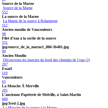
Source de la Marne
Source de la Marne
552
La source de la Marne
La Marne de la source à Rolampont
112
Ancien moulin de Vaucouleurs
98
Filet d’eau à la sortie de la source
551
jpg/source_de_la_marne1_800-3b481.jpg
99
Ancien Moulin
Découvrons les insectes du bord des chemins de l’eau (2)
207
Essai1
110
Vaucouleurs
65
La Mouche Ã Merville
201
L’ancienne Papèterie de Melville, à Saint-Martin
600
jpg/3red-2.jpg
La Mouche de la source à la Marne