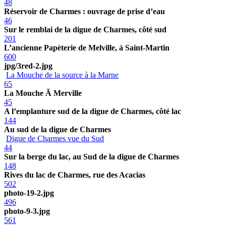
48
Réservoir de Charmes : ouvrage de prise d’eau
46
Sur le remblai de la digue de Charmes, côté sud
201
L’ancienne Papèterie de Melville, à Saint-Martin
600
jpg/3red-2.jpg
La Mouche de la source à la Marne
65
La Mouche Ã Merville
45
A l’emplanture sud de la digue de Charmes, côté lac
144
Au sud de la digue de Charmes
Digue de Charmes vue du Sud
44
Sur la berge du lac, au Sud de la digue de Charmes
148
Rives du lac de Charmes, rue des Acacias
502
photo-19-2.jpg
496
photo-9-3.jpg
561