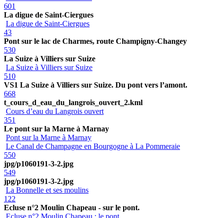
601
La digue de Saint-Ciergues
La digue de Saint-Ciergues
43
Pont sur le lac de Charmes, route Champigny-Changey
530
La Suize à Villiers sur Suize
La Suize à Villiers sur Suize
510
VS1 La Suize à Villiers sur Suize. Du pont vers l’amont.
668
t_cours_d_eau_du_langrois_ouvert_2.kml
Cours d’eau du Langrois ouvert
351
Le pont sur la Marne à Marnay
Pont sur la Marne à Marnay
Le Canal de Champagne en Bourgogne à La Pommeraie
550
jpg/p1060191-3-2.jpg
549
jpg/p1060191-3-2.jpg
La Bonnelle et ses moulins
122
Ecluse n°2 Moulin Chapeau - sur le pont.
Ecluse n°2 Moulin Chapeau : le pont.