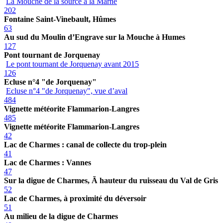
La Mouche de la source à la Marne
202
Fontaine Saint-Vinebault, Hûmes
63
Au sud du Moulin d’Engrave sur la Mouche à Humes
127
Pont tournant de Jorquenay
Le pont tournant de Jorquenay avant 2015
126
Ecluse n°4 "de Jorquenay"
Ecluse n°4 "de Jorquenay", vue d’aval
484
Vignette météorite Flammarion-Langres
485
Vignette météorite Flammarion-Langres
42
Lac de Charmes : canal de collecte du trop-plein
41
Lac de Charmes : Vannes
47
Sur la digue de Charmes, Ã hauteur du ruisseau du Val de Gris
52
Lac de Charmes, à proximité du déversoir
51
Au milieu de la digue de Charmes