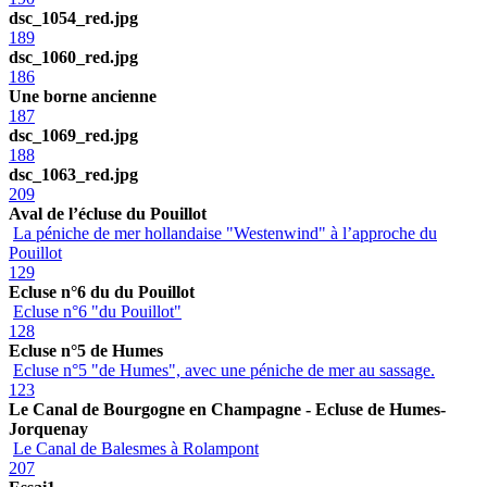
dsc_1054_red.jpg
189
dsc_1060_red.jpg
186
Une borne ancienne
187
dsc_1069_red.jpg
188
dsc_1063_red.jpg
209
Aval de l’écluse du Pouillot
La péniche de mer hollandaise "Westenwind" à l’approche du
Pouillot
129
Ecluse n°6 du du Pouillot
Ecluse n°6 "du Pouillot"
128
Ecluse n°5 de Humes
Ecluse n°5 "de Humes", avec une péniche de mer au sassage.
123
Le Canal de Bourgogne en Champagne - Ecluse de Humes-
Jorquenay
Le Canal de Balesmes à Rolampont
207