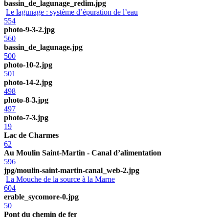
bassin_de_lagunage_redim.jpg
Le lagunage : système d’épuration de l’eau
554
photo-9-3-2.jpg
560
bassin_de_lagunage.jpg
500
photo-10-2.jpg
501
photo-14-2.jpg
498
photo-8-3.jpg
497
photo-7-3.jpg
19
Lac de Charmes
62
Au Moulin Saint-Martin - Canal d’alimentation
596
jpg/moulin-saint-martin-canal_web-2.jpg
La Mouche de la source à la Marne
604
erable_sycomore-0.jpg
50
Pont du chemin de fer