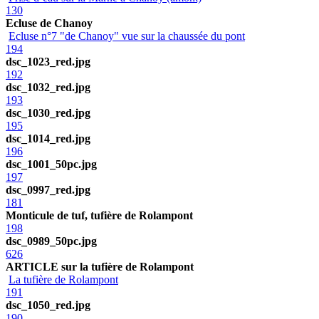
130
Ecluse de Chanoy
Ecluse n°7 "de Chanoy" vue sur la chaussée du pont
194
dsc_1023_red.jpg
192
dsc_1032_red.jpg
193
dsc_1030_red.jpg
195
dsc_1014_red.jpg
196
dsc_1001_50pc.jpg
197
dsc_0997_red.jpg
181
Monticule de tuf, tufière de Rolampont
198
dsc_0989_50pc.jpg
626
ARTICLE sur la tufière de Rolampont
La tufière de Rolampont
191
dsc_1050_red.jpg
190