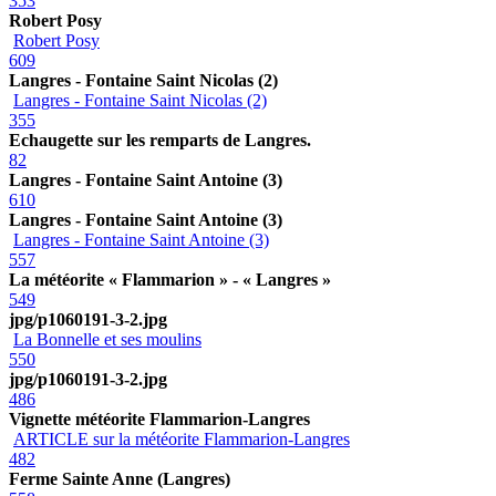
353
Robert Posy
Robert Posy
609
Langres - Fontaine Saint Nicolas (2)
Langres - Fontaine Saint Nicolas (2)
355
Echaugette sur les remparts de Langres.
82
Langres - Fontaine Saint Antoine (3)
610
Langres - Fontaine Saint Antoine (3)
Langres - Fontaine Saint Antoine (3)
557
La météorite « Flammarion » - « Langres »
549
jpg/p1060191-3-2.jpg
La Bonnelle et ses moulins
550
jpg/p1060191-3-2.jpg
486
Vignette météorite Flammarion-Langres
ARTICLE sur la météorite Flammarion-Langres
482
Ferme Sainte Anne (Langres)