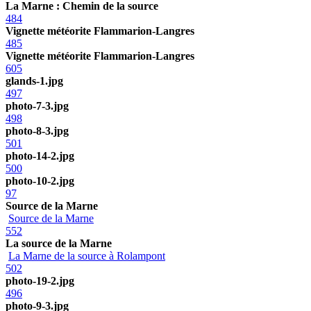
La Marne : Chemin de la source
484
Vignette météorite Flammarion-Langres
485
Vignette météorite Flammarion-Langres
605
glands-1.jpg
497
photo-7-3.jpg
498
photo-8-3.jpg
501
photo-14-2.jpg
500
photo-10-2.jpg
97
Source de la Marne
Source de la Marne
552
La source de la Marne
La Marne de la source à Rolampont
502
photo-19-2.jpg
496
photo-9-3.jpg