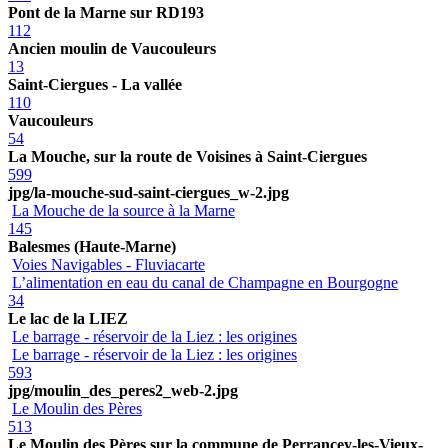
Pont de la Marne sur RD193
112
Ancien moulin de Vaucouleurs
13
Saint-Ciergues - La vallée
110
Vaucouleurs
54
La Mouche, sur la route de Voisines à Saint-Ciergues
599
jpg/la-mouche-sud-saint-ciergues_w-2.jpg
La Mouche de la source à la Marne
145
Balesmes (Haute-Marne)
Voies Navigables - Fluviacarte
L’alimentation en eau du canal de Champagne en Bourgogne
34
Le lac de la LIEZ
Le barrage - réservoir de la Liez : les origines
Le barrage - réservoir de la Liez : les origines
593
jpg/moulin_des_peres2_web-2.jpg
Le Moulin des Pères
513
Le Moulin des Pères sur la commune de Perrancey-les-Vieux-