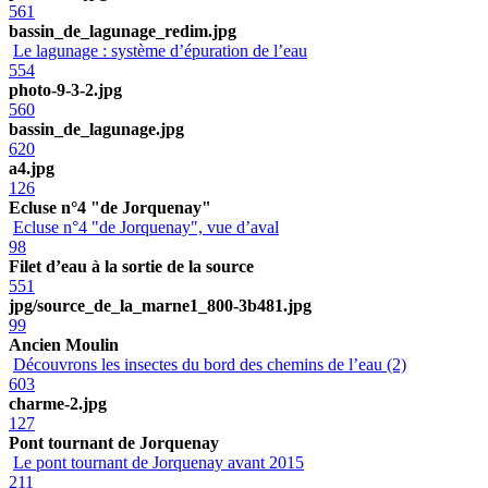
561
bassin_de_lagunage_redim.jpg
Le lagunage : système d’épuration de l’eau
554
photo-9-3-2.jpg
560
bassin_de_lagunage.jpg
620
a4.jpg
126
Ecluse n°4 "de Jorquenay"
Ecluse n°4 "de Jorquenay", vue d’aval
98
Filet d’eau à la sortie de la source
551
jpg/source_de_la_marne1_800-3b481.jpg
99
Ancien Moulin
Découvrons les insectes du bord des chemins de l’eau (2)
603
charme-2.jpg
127
Pont tournant de Jorquenay
Le pont tournant de Jorquenay avant 2015
211