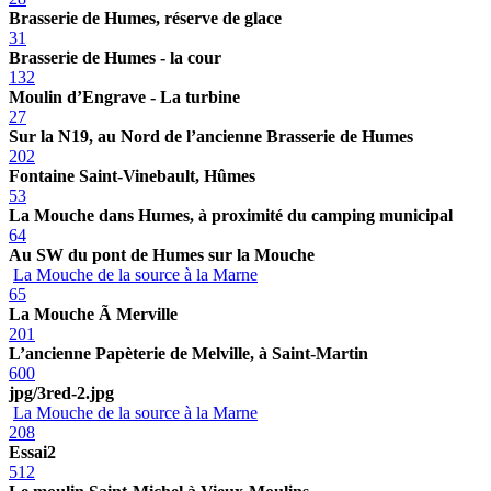
Brasserie de Humes, réserve de glace
31
Brasserie de Humes - la cour
132
Moulin d’Engrave - La turbine
27
Sur la N19, au Nord de l’ancienne Brasserie de Humes
202
Fontaine Saint-Vinebault, Hûmes
53
La Mouche dans Humes, à proximité du camping municipal
64
Au SW du pont de Humes sur la Mouche
La Mouche de la source à la Marne
65
La Mouche Ã Merville
201
L’ancienne Papèterie de Melville, à Saint-Martin
600
jpg/3red-2.jpg
La Mouche de la source à la Marne
208
Essai2
512