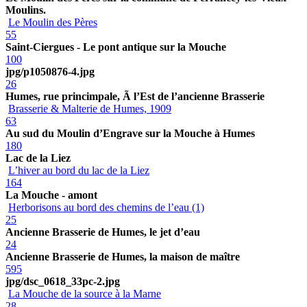
Moulins.
Le Moulin des Pères
55
Saint-Ciergues - Le pont antique sur la Mouche
100
jpg/p1050876-4.jpg
26
Humes, rue princimpale, Ã l’Est de l’ancienne Brasserie
Brasserie & Malterie de Humes, 1909
63
Au sud du Moulin d’Engrave sur la Mouche à Humes
180
Lac de la Liez
L’hiver au bord du lac de la Liez
164
La Mouche - amont
Herborisons au bord des chemins de l’eau (1)
25
Ancienne Brasserie de Humes, le jet d’eau
24
Ancienne Brasserie de Humes, la maison de maître
595
jpg/dsc_0618_33pc-2.jpg
La Mouche de la source à la Marne
28