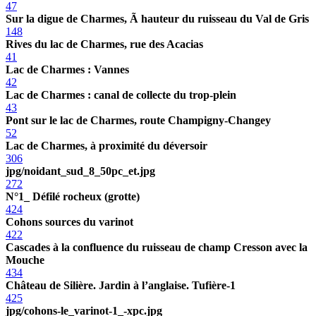
47
Sur la digue de Charmes, Ã hauteur du ruisseau du Val de Gris
148
Rives du lac de Charmes, rue des Acacias
41
Lac de Charmes : Vannes
42
Lac de Charmes : canal de collecte du trop-plein
43
Pont sur le lac de Charmes, route Champigny-Changey
52
Lac de Charmes, à proximité du déversoir
306
jpg/noidant_sud_8_50pc_et.jpg
272
N°1_ Défilé rocheux (grotte)
424
Cohons sources du varinot
422
Cascades à la confluence du ruisseau de champ Cresson avec la
Mouche
434
Château de Silière. Jardin à l’anglaise. Tufière-1
425
jpg/cohons-le_varinot-1_-xpc.jpg