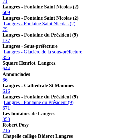
71
Langres - Fontaine Saint Nicolas (2)
609
Langres - Fontaine Saint Nicolas (2)
Langres - Fontaine Saint Nicolas (2)
75
Langres - Fontaine du Président (9)
137
Langres - Sous-préfecture
Langres - Glacière de la sous-préfecture
356
Square Henriot. Langres.
644
Annonciades
66
Langres - Cathédrale St Mammès
616
Langres - Fontaine du Président (9)
Langres - Fontaine du Président (9)
671
Les fontaines de Langres
353
Robert Posy
216
Chapelle collège Diderot Langres