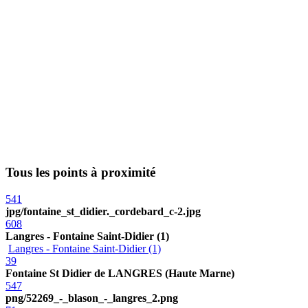
Tous les points à proximité
541
jpg/fontaine_st_didier._cordebard_c-2.jpg
608
Langres - Fontaine Saint-Didier (1)
Langres - Fontaine Saint-Didier (1)
39
Fontaine St Didier de LANGRES (Haute Marne)
547
png/52269_-_blason_-_langres_2.png