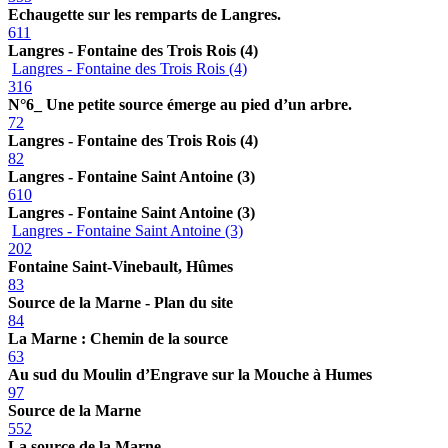
Echaugette sur les remparts de Langres.
611
Langres - Fontaine des Trois Rois (4)
Langres - Fontaine des Trois Rois (4)
316
N°6_ Une petite source émerge au pied d’un arbre.
72
Langres - Fontaine des Trois Rois (4)
82
Langres - Fontaine Saint Antoine (3)
610
Langres - Fontaine Saint Antoine (3)
Langres - Fontaine Saint Antoine (3)
202
Fontaine Saint-Vinebault, Hûmes
83
Source de la Marne - Plan du site
84
La Marne : Chemin de la source
63
Au sud du Moulin d’Engrave sur la Mouche à Humes
97
Source de la Marne
552
La source de la Marne