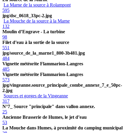
La Marne de la source à Rolampont
595
jpg/dsc_0618_33pc-2.jpg
La Mouche de la source à la Marne
132
Moulin d’Engrave - La turbine
98
Filet d’eau à la sortie de la source
551
jpg/source_de_la_marne1_800-3b481.jpg
484
Vignette météorite Flammarion-Langres
485
Vignette météorite Flammarion-Langres
573
jpg/vingeanne.source_principale_combe_annexe_7_e_50pc-
2.jpg
Sources et gorges de la Vingeanne
317
N°7_ Source "principale" dans vallon annexe.
25
Ancienne Brasserie de Humes, le jet d’eau
53
La Mouche dans Humes, à proximité du camping municipal