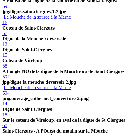
A l’ouest de la Digue de la Mouche ou de Saint-Ciergues
598
jpg/digue-saint-ciergues-1-2.jpg
La Mouche de la source à la Marne
16
Coteau de Saint-Ciergues
57
Digue de la Mouche : déversoir
12
Digue de Saint-Ciergues
15
Coteau de Vireloup
58
A l’angle NO de la digue de la Mouche ou de Saint-Ciergues
597
jpg/digue-la-mouche-deversoir-2.jpg
La Mouche de la source à la Marne
594
png/ouvrage_catherinet_couverture-2.png
14
Digue de Saint-Ciergues
18
Sur le coteau de Vireloup, en aval de la digue de St-Ciergues
60
Saint-Ciergues - A l’Ouest du moulin sur la Mouche