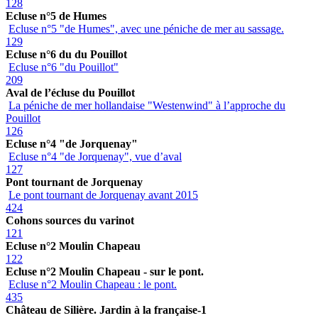
128
Ecluse n°5 de Humes
Ecluse n°5 "de Humes", avec une péniche de mer au sassage.
129
Ecluse n°6 du du Pouillot
Ecluse n°6 "du Pouillot"
209
Aval de l’écluse du Pouillot
La péniche de mer hollandaise "Westenwind" à l’approche du
Pouillot
126
Ecluse n°4 "de Jorquenay"
Ecluse n°4 "de Jorquenay", vue d’aval
127
Pont tournant de Jorquenay
Le pont tournant de Jorquenay avant 2015
424
Cohons sources du varinot
121
Ecluse n°2 Moulin Chapeau
122
Ecluse n°2 Moulin Chapeau - sur le pont.
Ecluse n°2 Moulin Chapeau : le pont.
435
Château de Silière. Jardin à la française-1