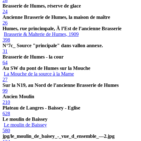
28
Brasserie de Humes, réserve de glace
24
Ancienne Brasserie de Humes, la maison de maître
26
Humes, rue princimpale, Ã l’Est de l’ancienne Brasserie
Brasserie & Malterie de Humes, 1909
398
N°7c_ Source "principale" dans vallon annexe.
31
Brasserie de Humes - la cour
64
Au SW du pont de Humes sur la Mouche
La Mouche de la source à la Marne
27
Sur la N19, au Nord de l’ancienne Brasserie de Humes
99
Ancien Moulin
210
Plateau de Langres - Baissey - Eglise
628
Le moulin de Baissey
Le moulin de Baissey
580
jpg/le_moulin_de_baisey_-_vue_d_ensemble_—2.jpg