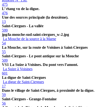
Repérée N° 13b.
475
L’ étang vu de la digue.
476
Une des sources principale (la deuxième).
13
Saint-Ciergues - La vallée
599
jpg/la-mouche-sud-saint-ciergues_w-2.jpg
La Mouche de la source à la Marne
54
La Mouche, sur la route de Voisines à Saint-Ciergues
55
Saint-Ciergues - Le pont antique sur la Mouche
509
VS1 La Suize à Voisines. Du pont vers l’amont.
La Suize à Voisines
601
La digue de Saint-Ciergues
La digue de Saint-Ciergues
17
Dans le village de Saint-Ciergues, à proximité de la digue.
59
Saint-Ciergues - Grange-Fontaine
56