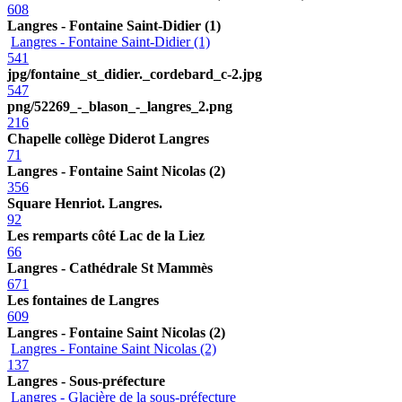
608
Langres - Fontaine Saint-Didier (1)
Langres - Fontaine Saint-Didier (1)
541
jpg/fontaine_st_didier._cordebard_c-2.jpg
547
png/52269_-_blason_-_langres_2.png
216
Chapelle collège Diderot Langres
71
Langres - Fontaine Saint Nicolas (2)
356
Square Henriot. Langres.
92
Les remparts côté Lac de la Liez
66
Langres - Cathédrale St Mammès
671
Les fontaines de Langres
609
Langres - Fontaine Saint Nicolas (2)
Langres - Fontaine Saint Nicolas (2)
137
Langres - Sous-préfecture
Langres - Glacière de la sous-préfecture