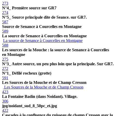
273
N°4_ Première source sur GR7
274
N°5_ Source principale dite de Seance. sur GR7.
587
Source de Senance à Courcelles en Montagne
589
La source de Senance à Courcelles en Montagne
La source de Senance à Courcelles en Montagne
588
Les sources de la Mouche : la source de Senance à Courcelles
en Montagne
275
N°3_ Autre source, un peu plus loin que la principale. Sur GR7.
272
N°1_ Défilé rocheux (grotte)
591
Les Sources de la Mouche et de Champ Cresson
Les Sources de la Mouche et de Champ Cresson
423
La Fontaine Badin (dans Noidant). Village.
306
jpg/noidant_sud_8_50pc_et.jpg
422
Cascades à la confluence du ruisseau de champ Cresson avec la