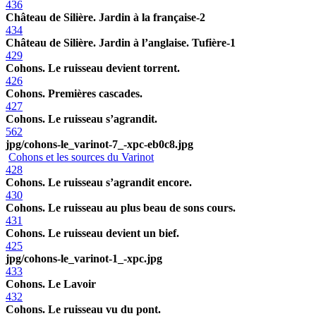
436
Château de Silière. Jardin à la française-2
434
Château de Silière. Jardin à l’anglaise. Tufière-1
429
Cohons. Le ruisseau devient torrent.
426
Cohons. Premières cascades.
427
Cohons. Le ruisseau s’agrandit.
562
jpg/cohons-le_varinot-7_-xpc-eb0c8.jpg
Cohons et les sources du Varinot
428
Cohons. Le ruisseau s’agrandit encore.
430
Cohons. Le ruisseau au plus beau de sons cours.
431
Cohons. Le ruisseau devient un bief.
425
jpg/cohons-le_varinot-1_-xpc.jpg
433
Cohons. Le Lavoir
432
Cohons. Le ruisseau vu du pont.