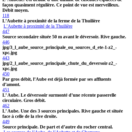
façon quasiment régulière. Ce point de vue est merveilleux.
Débit moyen.
118
L’Aubette à proximité de la ferme de la Thuilière
L’Aubette à proximité de la Thuilière
447
Source secondaire située 50 m avant le déversoir. Rive gauche.
446
jpg/3_l_aube_source_principale_ou_sources_d_ete-1-z2_-
xpc.jpg
443
jpg/2_l_aube_source_principale_chute_du_deversoir-z2_-
xpc.jpg
450
Par gros débit, l’Aube est dèjà formée par ses affluents
d’amont.
451
L’ Aube. Le déverssoir surmonté d’une récente passerelle
circulaire. Gros débit.
462
L’ Aube. Une des 3 sources principales. Rive gauche et située
face à celle de la rive droite.
449
Source principale. De part et d’autre du rocher central.