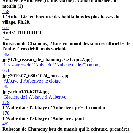
Abbaye d’Auberive (Haute-Marne) - Canal d’amenée au
moulin (1)
458
L’ Aube. Bief en bordure des habitations les plus basses du
village. Ph.28.
652
André THEURIET
453
Ruisseau de Chamony, 2 kms en amont des sources officielles de
l’aube. Gros débit, mais variable.
582
jpg/17b_risseau_de_chamony-2-z1-xpc-2.jpg
Les sources de l’Aube, de l’Aubette et de Chamony
651
jpg/2010-07_680x1024_corr-2.jpg
Abbaye d’Auberive : le cloître
583
jpg/arton155-b7f74.jpg
Glacière de l’Abbaye d’Auberive
179
L’Aube dans l’abbaye d’Auberive : près du moulin
178
L’Aube dans l’abbaye d’Auberive : pont
452
Ruisseau de Chamony issu du marais qui le ceinture. premières