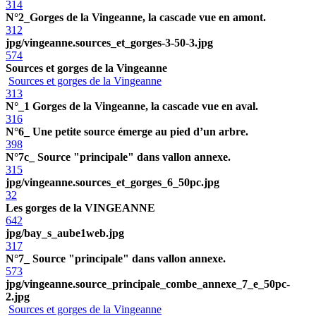
314
N°2_Gorges de la Vingeanne, la cascade vue en amont.
312
jpg/vingeanne.sources_et_gorges-3-50-3.jpg
574
Sources et gorges de la Vingeanne
Sources et gorges de la Vingeanne
313
N°_1 Gorges de la Vingeanne, la cascade vue en aval.
316
N°6_ Une petite source émerge au pied d’un arbre.
398
N°7c_ Source "principale" dans vallon annexe.
315
jpg/vingeanne.sources_et_gorges_6_50pc.jpg
32
Les gorges de la VINGEANNE
642
jpg/bay_s_aube1web.jpg
317
N°7_ Source "principale" dans vallon annexe.
573
jpg/vingeanne.source_principale_combe_annexe_7_e_50pc-
2.jpg
Sources et gorges de la Vingeanne