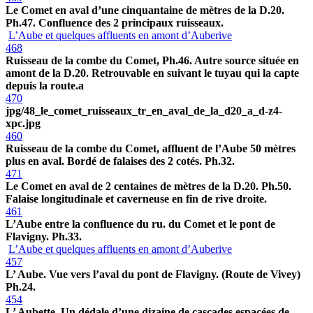
Le Comet en aval d’une cinquantaine de mètres de la D.20.
Ph.47. Confluence des 2 principaux ruisseaux.
L’Aube et quelques affluents en amont d’Auberive
468
Ruisseau de la combe du Comet, Ph.46. Autre source située en
amont de la D.20. Retrouvable en suivant le tuyau qui la capte
depuis la route.a
470
jpg/48_le_comet_ruisseaux_tr_en_aval_de_la_d20_a_d-z4-
xpc.jpg
460
Ruisseau de la combe du Comet, affluent de l’Aube 50 mètres
plus en aval. Bordé de falaises des 2 cotés. Ph.32.
471
Le Comet en aval de 2 centaines de mètres de la D.20. Ph.50.
Falaise longitudinale et caverneuse en fin de rive droite.
461
L’Aube entre la confluence du ru. du Comet et le pont de
Flavigny. Ph.33.
L’Aube et quelques affluents en amont d’Auberive
457
L’ Aube. Vue vers l’aval du pont de Flavigny. (Route de Vivey)
Ph.24.
454
L’ Aubette. Un dédale d’une dizaine de cascades espacées de