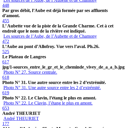
Les sources de l’Aube, de l’Aubette et de Chamony
448
Par gros débit, l’Aube est dèjà formée par ses affluents
d’amont.
455
L’ Aubette vue de la piste de la Grande Charme. Cet à cet
endroit que le nom de la rivière est indiqué.
Les sources de l’Aube, de l’Aubette et de Chamony
472
L’Aube au pont d’Allofroy. Vue vers l’aval. Ph.26.
525
Le Plateau de Langres
617
jpg/1-sources_entre_le_gr_et_le_cheminde_vivey_de_a_a_b.jpg
Photo N° 27. Source centrale.
618
Photo N° 31. Une autre source entre les 2 d’extrémité.
Photo N° 31. Une autre source entre les 2 d’extrémité.
619
Photo N° 22. Le Clavin, l’étang le plus en amont.
Photo N° 22. Le Clavin, l’étang le plus en amont.
653
André THEURIET
André THEURIET
177