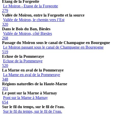
Etang de la Forgeotte
Le Moiron - Etang de la Forgeotte
279
Vallée de Moiron, entre la Forgeotte et la source
Vallée de Moiron, le chemin vers l’Est
320
Dans le Bois du Ban, Biesles
Vallée de Moiron, côté Biesles
268
Passage du Moiron sous le canal de Champagne en Bourgogne
Le Moiron passant sous le canal de Champagne en Bourgogne
519
Ecluse de la Pommeraye
Ecluse de la Pommeraye
520
La Marne en aval de la Pommeraye
La Marne en aval de la Pommeraye
348
Régions naturelles de la Haute-Marne
351
Le pont sur la Marne à Marnay
Pont sur la Marne à Marnay
654
Sur le fil du temps, sur le fil de l’eau.
Sur le fil du temps, sur le fil de l’eau.