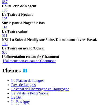
667
Coutellerie de Nogent
136
La Traire à Nogent
105
Sur le pont à Nogent le bas
114
La Traire calme
511
NS1 La Suize à Neuilly sur Suize. Du monument vers l’aval.
108
La Traire en aval d’Odival
655
L’alimentation en eau de Chaumont
L’alimentation en eau de Chaumont
Thèmes
Le Plateau de Langres
Pays de Langres
Le canal de Champagne en Bourgogne
Le Val de la Petite Saône
Le Der
Le Bassigny