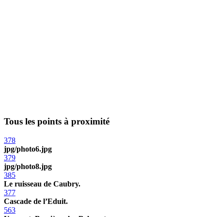
Tous les points à proximité
378
jpg/photo6.jpg
379
jpg/photo8.jpg
385
Le ruisseau de Caubry.
377
Cascade de l’Eduit.
563