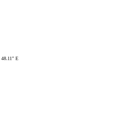
' 48.11" E