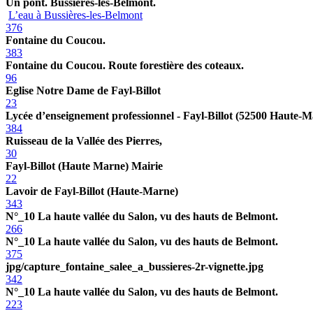
Un pont. Bussières-les-Belmont.
L’eau à Bussières-les-Belmont
376
Fontaine du Coucou.
383
Fontaine du Coucou. Route forestière des coteaux.
96
Eglise Notre Dame de Fayl-Billot
23
Lycée d’enseignement professionnel - Fayl-Billot (52500 Haute-
384
Ruisseau de la Vallée des Pierres,
30
Fayl-Billot (Haute Marne) Mairie
22
Lavoir de Fayl-Billot (Haute-Marne)
343
N°_10 La haute vallée du Salon, vu des hauts de Belmont.
266
N°_10 La haute vallée du Salon, vu des hauts de Belmont.
375
jpg/capture_fontaine_salee_a_bussieres-2r-vignette.jpg
342
N°_10 La haute vallée du Salon, vu des hauts de Belmont.
223