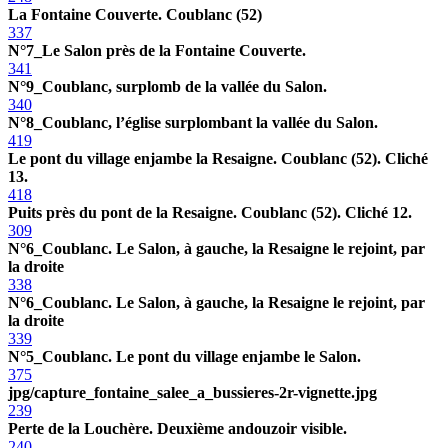
La Fontaine Couverte. Coublanc (52)
337
N°7_Le Salon près de la Fontaine Couverte.
341
N°9_Coublanc, surplomb de la vallée du Salon.
340
N°8_Coublanc, l’église surplombant la vallée du Salon.
419
Le pont du village enjambe la Resaigne. Coublanc (52). Cliché
13.
418
Puits près du pont de la Resaigne. Coublanc (52). Cliché 12.
309
N°6_Coublanc. Le Salon, à gauche, la Resaigne le rejoint, par
la droite
338
N°6_Coublanc. Le Salon, à gauche, la Resaigne le rejoint, par
la droite
339
N°5_Coublanc. Le pont du village enjambe le Salon.
375
jpg/capture_fontaine_salee_a_bussieres-2r-vignette.jpg
239
Perte de la Louchère. Deuxième andouzoir visible.
240