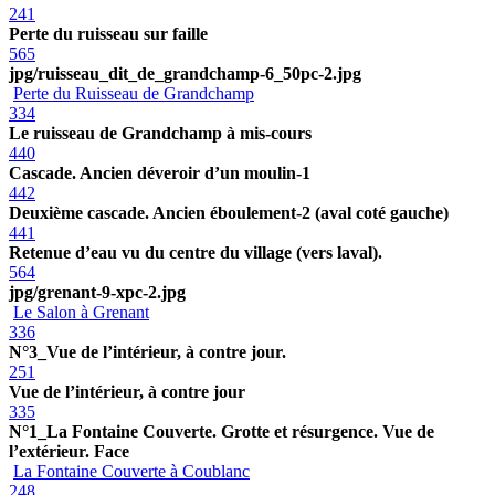
241
Perte du ruisseau sur faille
565
jpg/ruisseau_dit_de_grandchamp-6_50pc-2.jpg
Perte du Ruisseau de Grandchamp
334
Le ruisseau de Grandchamp à mis-cours
440
Cascade. Ancien déveroir d’un moulin-1
442
Deuxième cascade. Ancien éboulement-2 (aval coté gauche)
441
Retenue d’eau vu du centre du village (vers laval).
564
jpg/grenant-9-xpc-2.jpg
Le Salon à Grenant
336
N°3_Vue de l’intérieur, à contre jour.
251
Vue de l’intérieur, à contre jour
335
N°1_La Fontaine Couverte. Grotte et résurgence. Vue de
l’extérieur. Face
La Fontaine Couverte à Coublanc
248