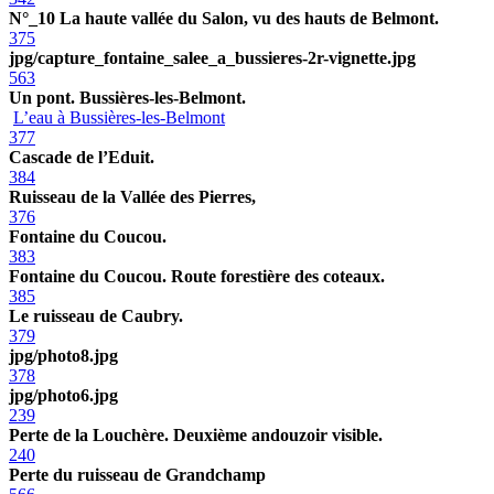
N°_10 La haute vallée du Salon, vu des hauts de Belmont.
375
jpg/capture_fontaine_salee_a_bussieres-2r-vignette.jpg
563
Un pont. Bussières-les-Belmont.
L’eau à Bussières-les-Belmont
377
Cascade de l’Eduit.
384
Ruisseau de la Vallée des Pierres,
376
Fontaine du Coucou.
383
Fontaine du Coucou. Route forestière des coteaux.
385
Le ruisseau de Caubry.
379
jpg/photo8.jpg
378
jpg/photo6.jpg
239
Perte de la Louchère. Deuxième andouzoir visible.
240
Perte du ruisseau de Grandchamp