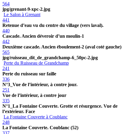
564
jpg/grenant-9-xpc-2.jpg
Le Salon à Grenant
441
Retenue d’eau vu du centre du village (vers laval).
440
Cascade. Ancien déveroir d’un moulin-1
442
Deuxième cascade. Ancien éboulement-2 (aval coté gauche)
565
jpg/ruisseau_dit_de_grandchamp-6_50pc-2.jpg
Perte du Ruisseau de Grandchamp
241
Perte du ruisseau sur faille
336
N°3_Vue de l’intérieur, à contre jour.
251
Vue de l’intérieur, à contre jour
335
N°1_La Fontaine Couverte. Grotte et résurgence. Vue de
l’extérieur. Face
La Fontaine Couverte à Coublanc
248
La Fontaine Couverte. Coublanc (52)
337