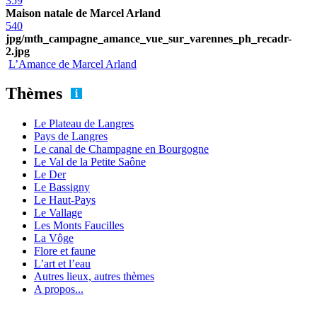
359
Maison natale de Marcel Arland
540
jpg/mth_campagne_amance_vue_sur_varennes_ph_recadr-
2.jpg
L’Amance de Marcel Arland
Thèmes
Le Plateau de Langres
Pays de Langres
Le canal de Champagne en Bourgogne
Le Val de la Petite Saône
Le Der
Le Bassigny
Le Haut-Pays
Le Vallage
Les Monts Faucilles
La Vôge
Flore et faune
L’art et l’eau
Autres lieux, autres thèmes
A propos...