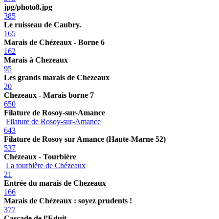
jpg/photo8.jpg
385
Le ruisseau de Caubry.
165
Marais de Chézeaux - Borne 6
162
Marais à Chezeaux
95
Les grands marais de Chezeaux
20
Chezeaux - Marais borne 7
650
Filature de Rosoy-sur-Amance
Filature de Rosoy-sur-Amance
643
Filature de Rosoy sur Amance (Haute-Marne 52)
537
Chézeaux - Tourbière
La tourbière de Chézeaux
21
Entrée du marais de Chezeaux
166
Marais de Chézeaux : soyez prudents !
377
Cascade de l’Eduit.