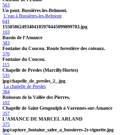
563
Un pont. Bussières-les-Belmont.
L’eau à Bussières-les-Belmont
641
15505862493404105970445099899783.jpg
103
Bassin de l’Amance
383
Fontaine du Coucou. Route forestière des coteaux.
376
Fontaine du Coucou.
115
Chapelle de Presles (Marcilly/Hortes)
535
jpg/chapelle_de_presles_2_.jpg
La chapelle de Presles
384
Ruisseau de la Vallée des Pierres,
102
Chapelle de Saint Gengoulph à Varennes-sur-Amance
357
L’AMANCE DE MARCEL ARLAND
375
jpg/capture_fontaine_salee_a_bussieres-2r-vignette.jpg