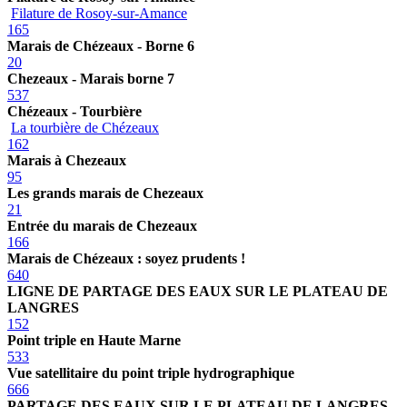
Filature de Rosoy-sur-Amance
165
Marais de Chézeaux - Borne 6
20
Chezeaux - Marais borne 7
537
Chézeaux - Tourbière
La tourbière de Chézeaux
162
Marais à Chezeaux
95
Les grands marais de Chezeaux
21
Entrée du marais de Chezeaux
166
Marais de Chézeaux : soyez prudents !
640
LIGNE DE PARTAGE DES EAUX SUR LE PLATEAU DE
LANGRES
152
Point triple en Haute Marne
533
Vue satellitaire du point triple hydrographique
666
PARTAGE DES EAUX SUR LE PLATEAU DE LANGRES