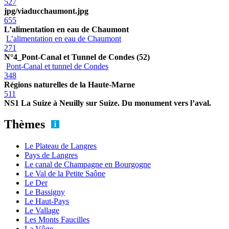
527
jpg/viaducchaumont.jpg
655
L’alimentation en eau de Chaumont
L’alimentation en eau de Chaumont
271
N°4_Pont-Canal et Tunnel de Condes (52)
Pont-Canal et tunnel de Condes
348
Régions naturelles de la Haute-Marne
511
NS1 La Suize à Neuilly sur Suize. Du monument vers l’aval.
Thèmes
Le Plateau de Langres
Pays de Langres
Le canal de Champagne en Bourgogne
Le Val de la Petite Saône
Le Der
Le Bassigny
Le Haut-Pays
Le Vallage
Les Monts Faucilles
La Vôge