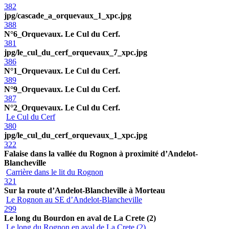
382
jpg/cascade_a_orquevaux_1_xpc.jpg
388
N°6_Orquevaux. Le Cul du Cerf.
381
jpg/le_cul_du_cerf_orquevaux_7_xpc.jpg
386
N°1_Orquevaux. Le Cul du Cerf.
389
N°9_Orquevaux. Le Cul du Cerf.
387
N°2_Orquevaux. Le Cul du Cerf.
Le Cul du Cerf
380
jpg/le_cul_du_cerf_orquevaux_1_xpc.jpg
322
Falaise dans la vallée du Rognon à proximité d’Andelot-
Blancheville
Carrière dans le lit du Rognon
321
Sur la route d’Andelot-Blancheville à Morteau
Le Rognon au SE d’Andelot-Blancheville
299
Le long du Bourdon en aval de La Crete (2)
Le long du Rognon en aval de La Crete (2)